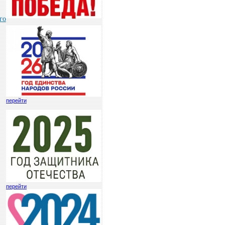
го
перейти
перейти