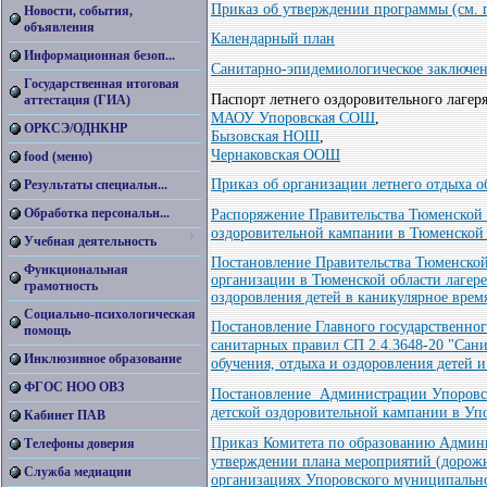
Приказ об утверждении программы (см. п
Новости, события,
объявления
Календарный план
Информационная безоп...
Санитарно-эпидемиологическое заключе
Государственная итоговая
Паспорт летнего оздоровительного лагер
аттестация (ГИА)
МАОУ Упоровская СОШ
,
ОРКСЭ/ОДНКНР
Бызовская НОШ
,
Чернаковская ООШ
food (меню)
Приказ об организации летнего отдых
Результаты специальн...
Обработка персональн...
Распоряжение Правительства Тюменской 
оздоровительной кампании в Тюменской 
Учебная деятельность
Постановление Правительства Тюменской
Функциональная
организации в Тюменской области лагер
грамотность
оздоровления детей в каникулярное врем
Социально-психологическая
Постановление Главного государственног
помощь
санитарных правил СП 2.4.3648-20 "Сан
Инклюзивное образование
обучения, отдыха и оздоровления детей 
ФГОС НОО ОВЗ
Постановление Администрации Упоровск
детской оздоровительной кампании в Упо
Кабинет ПАВ
Приказ Комитета по образованию Админи
Телефоны доверия
утверждении плана мероприятий (дорожн
Служба медиации
организациях Упоровского муниципально