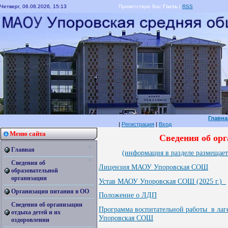
Четверг, 06.08.2026, 15:13
Приветствую Вас
Гость
|
RSS
Главна
|
Регистрация
|
Вход
Меню сайта
Сведения об орг
Главная
(информация в разделе размещает
Сведения об
Лицензия МАОУ Упоровская СОШ
образовательной
организации
Устав МАОУ Упоровская СОШ
(2025 г.)
Организация питания в ОО
Положение о ЛДП
Сведения об организации
Программа воспитательной работы в л
отдыха детей и их
Упоровская СОШ
оздоровлении