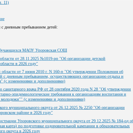
. 11)
ние
я с дневным пребыванием детей:
а обучающихся МАОУ Упоровская СОШ
области от 28.11.2025 №1019-рп "Об организации детской
области в 2026 году"
 области от 7 июня 2010 г. N 160-п "Об утверждении Положения об
ей с дневным пребыванием, осуществляющих организацию отдыха и
я" (с изменениями и дополнениями)
о санитарного врача РФ от 28 сентября 2020 года N 28 "Об утверждении
итарно-эпидемиологические требования к организациям воспитания и
и молодежи"" (с изменениями и дополнениями)
ого муниципального округа от 26.12.2025 № 2250 "Об организации
ровском районе в 2026 году"
страции Упоровского муниципального округа от 29.12.2025 № 184-од о
ая карта) по подготовке оздоровительной кампании в образовательных
го округа в 2026 году