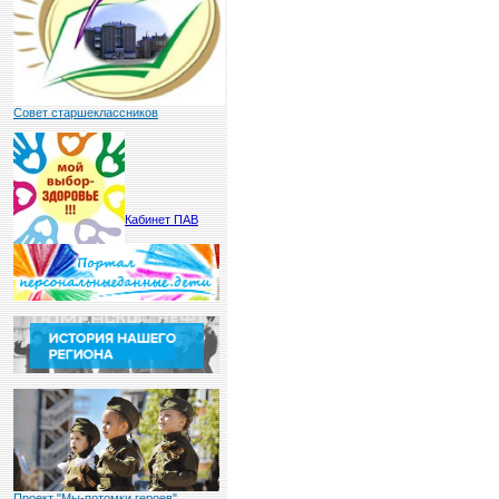
Совет старшеклассников
Кабинет ПАВ
Проект "Мы-потомки героев"