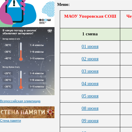
Меню:
МАОУ Упоровская СОШ
Че
1 смена
01 июня
02 июня
03 июня
04 июня
05 июня
Всероссийская олимпиада
08 июня
09 июня
Стена памяти