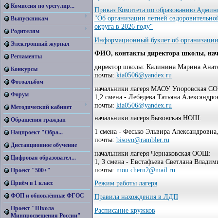
Комиссия по урегулир...
Приказ Комитета по образованию Админи
"Об организации летней оздоровительно
Выпускникам
округа в 2026 году"
Родителям
Информационный буклет об организации 
Электронный журнал
ФИО, контакты директора школы, нач
Регламенты
директор школы: Калинина Марина Анатол
Конкурсы
почты:
kia0506@yandex.ru
Фотоальбом
начальники лагеря МАОУ Упоровская С
Форум
1,2 смена - Лебедева Татьяна Александро
почты:
kia0506@yandex.ru
Методический кабинет
начальники лагеря Бызовская НОШ:
Обращения граждан
1 смена - Фесько Эльвира Александровна,
Нацпроект "Обра...
почты:
bisovo@rambler.ru
Дистанционное обучение
начальники лагеря Чернаковская ООШ:
Цифровая образовател...
1, 3 смена - Евстафьева Светлана Владим
почты:
mou.chern2@mail.ru
Проект "500+"
Приём в 1 класс
Режим работы лагеря
ФОП и обновлённые ФГОС
Правила нахождения в ЛДП
Проект "Школа
Расписание кружков
Минпросвещения России"