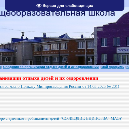
Версия для слабовидящих
я
|
Сведения об организации отдыха детей и их оздоровлении
|
Мой профиль
|
В
анизации отдыха детей и их оздоровлении
ся согласно Приказу Минпросвещения России от 14.03.2025 № 201)
агере с дневным пребыванием детей "СОЗВЕЗДИЕ ЕДИНСТВА" МАОУ