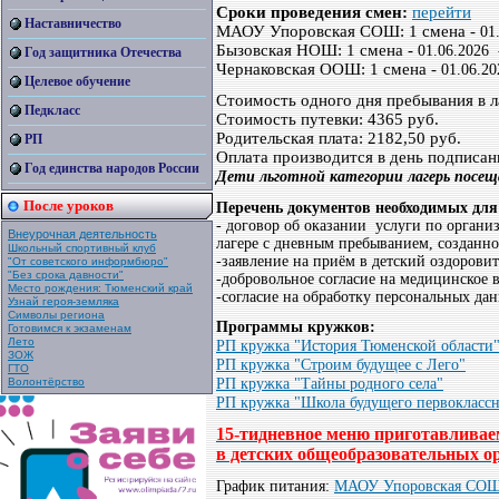
Сроки проведения смен:
перейти
Наставничество
МАОУ Упоровская СОШ: 1 смена -
01
Бызовская НОШ: 1 смена -
01.06.2026 
Год защитника Отечества
Чернаковская ООШ: 1 смена -
01.06.20
Целевое обучение
Стоимость одного дня пребывания в ла
Педкласс
Стоимость путевки: 4365 руб.
Родительская плата: 2182,50 руб.
РП
Оплата производится в день подписан
Год единства народов России
Дети льготной категории лагерь посе
После уроков
Перечень документов необходимых для
- договор об оказании услуги по органи
Внеурочная деятельность
лагере с дневным пребыванием, создан
Школьный спортивный клуб
-заявление на приём в детский оздоровит
"От советского информбюро"
"Без срока давности"
-добровольное согласие на медицинское 
Место рождения: Тюменский край
-согласие на обработку персональных да
Узнай героя-земляка
Символы региона
Программы кружков:
Готовимся к экзаменам
Лето
РП кружка "История Тюменской области
ЗОЖ
РП кружка "Строим будущее с Лего"
ГТО
Волонтёрство
РП кружка "Тайны родного села"
РП кружка "Школа будущего первокласс
15-тидневное меню приготавливаем
в детских общеобразовательных ор
График питания:
МАОУ Упоровская СО