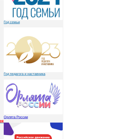
Год семьи
Год педагога и наставника
Орлята России
ия