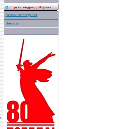
Структ. подразд.-Чёрная
Основные сведения
Новости
б