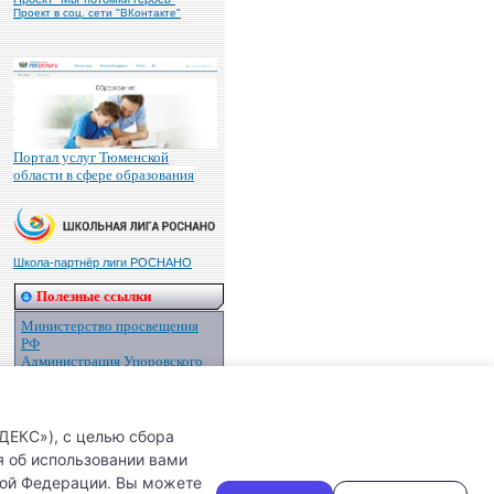
Проект в соц. сети "ВКонтакте"
Портал услуг Тюменской
области в сфере образования
Школа-партнёр лиги РОСНАНО
Полезные ссылки
Министерство просвещения
РФ
Администрация Упоровского
муниципального района
Комитет по образованию
ТОГИРРО
ДЕКС»), с целью сбора
я об использовании вами
ской Федерации. Вы можете