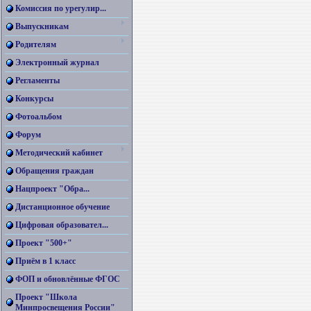
Комиссия по урегулир...
Выпускникам
Родителям
Электронный журнал
Регламенты
Конкурсы
Фотоальбом
Форум
Методический кабинет
Обращения граждан
Нацпроект "Обра...
Дистанционное обучение
Цифровая образовател...
Проект "500+"
Приём в 1 класс
ФОП и обновлённые ФГОС
Проект "Школа
Минпросвещения России"