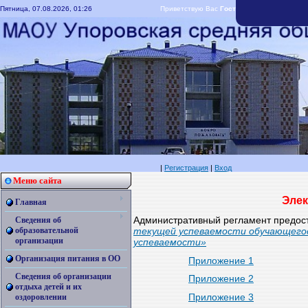
Пятница, 07.08.2026, 01:26
Приветствую Вас
Гость
|
RSS
|
Регистрация
|
Вход
Меню сайта
Элек
Главная
Административный регламент предос
Сведения об
текущей успеваемости обучающегос
образовательной
организации
успеваемости»
Организация питания в ОО
Приложение 1
Сведения об организации
Приложение 2
отдыха детей и их
Приложение 3
оздоровлении