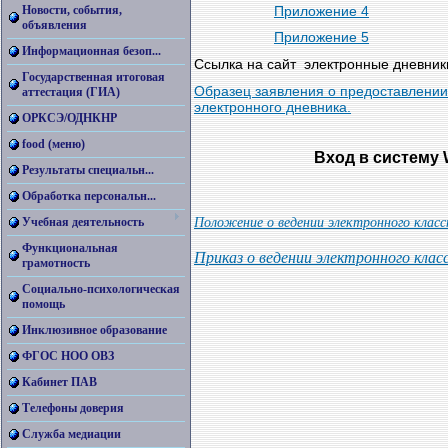
Приложение 4
Новости, события,
объявления
Приложение 5
Информационная безоп...
Ссылка на сайт электронные дневник
Государственная итоговая
Образец заявления о предоставлени
аттестация (ГИА)
электронного дневника.
ОРКСЭ/ОДНКНР
food (меню)
Вход в систему
Результаты специальн...
Обработка персональн...
Положение о ведении электронного клас
Учебная деятельность
Функциональная
Приказ о ведении электронного клас
грамотность
Социально-психологическая
помощь
Инклюзивное образование
ФГОС НОО ОВЗ
Кабинет ПАВ
Телефоны доверия
Служба медиации