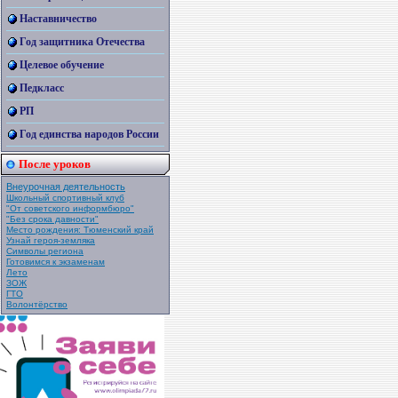
Наставничество
Год защитника Отечества
Целевое обучение
Педкласс
РП
Год единства народов России
После уроков
Внеурочная деятельность
Школьный спортивный клуб
"От советского информбюро"
"Без срока давности"
Место рождения: Тюменский край
Узнай героя-земляка
Символы региона
Готовимся к экзаменам
Лето
ЗОЖ
ГТО
Волонтёрство