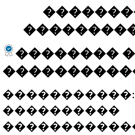
�������
��������
�������� 
����������
�����������
����������
�����������