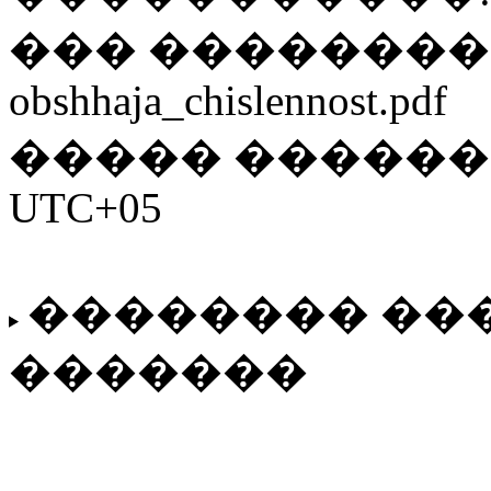
��� ���������
obshhaja_chislennost.pdf
����� ����������
UTC+05
�������� ��
�������