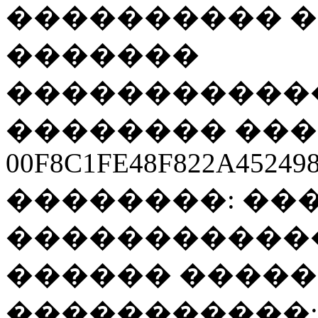
���������� 
�������
�����������
�������� ���
00F8C1FE48F822A45249
��������: ��
�����������
������ ����
�����������: � 07